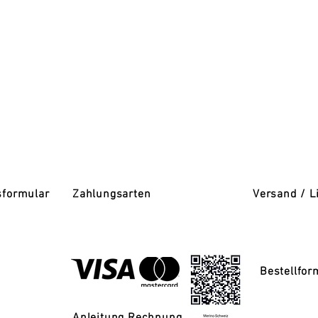
ZAHLUNGSMETHODEN​
​- Kredit-/Debitkarten
- PayPal
- Offline-Zahlungen
sformular
Zahlungsarten
Versand / L
Bestellfor
Anleitung Rechnung