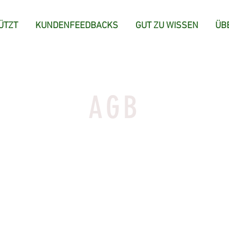
ÜTZT
KUNDENFEEDBACKS
GUT ZU WISSEN
ÜB
AGB
KUNDENBETREUUNG
n ein Kundendienstabschnitt. Hier können Sie Ihr Unterneh
ienstleistungen beschreiben und Ihren Kunden erklären, wi
ontaktieren können. Klare Kundendienstrichtlinien sind rec
eschrieben und sind eine gute Möglichkeit, das Vertrauen 