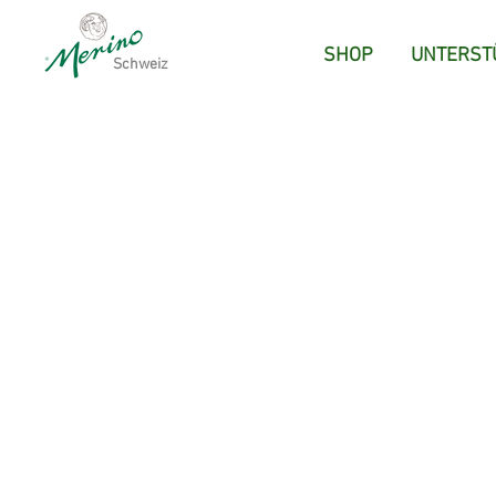
SHOP
UNTERST
Schweiz
Ich bi
Ihre D
Sie k
vorg