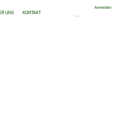
Anmelden
ER UNS
KONTAKT
men und
e diese
htlich
Ihrer