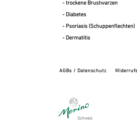
- t
rockene Brustwarzen
- D
iabetes
-
Psoriasis (Schuppenflechten)
-
Dermatitis
AGBs / Datenschutz
Widerruf
Schweiz