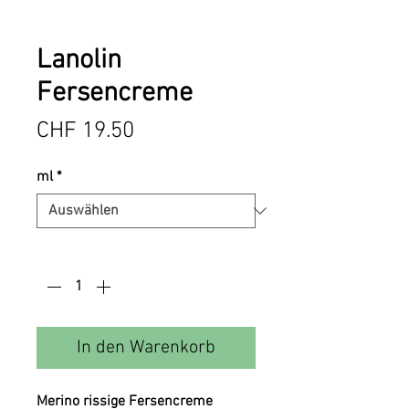
Lanolin
Fersencreme
Preis
CHF 19.50
ml
*
Anzahl
*
In den Warenkorb
Merino rissige Fersencreme