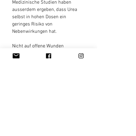
Medizinische Studien
haben
ausserdem ergeben, dass Urea
selbst in hohen Dosen ein
geringes Risiko von
Nebenwirkungen
hat.
​​​​​​​Nicht auf offene Wunden
auftragen!
PRODUKTINFO
Harnstoffhaltige Cremes werden
zur Behandlung einer Reihe von
Erkrankungen eingesetzt.
AGBs / Datenschutz
Google-Bewertung
Unteranderem zur Behandlung
von:
- Trockener, rauer oder
Zahlungsarten
Versand / Lieferung